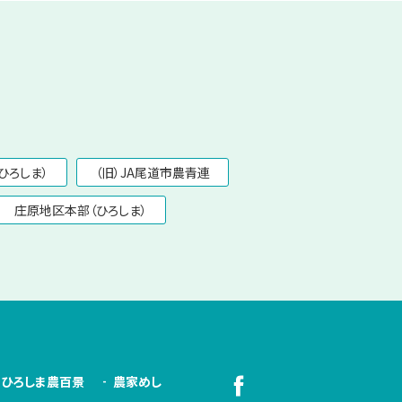
ひろしま）
（旧）JA尾道市農青連
庄原地区本部（ひろしま）
ひろしま農百景
農家めし